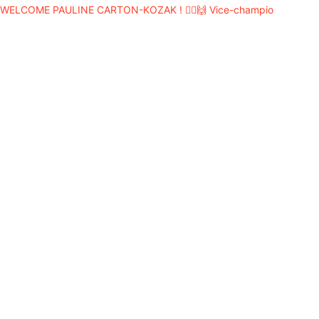
WELCOME PAULINE CARTON-KOZAK ! 🚣‍♀️🙌 Vice-champio