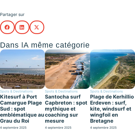
Partager sur
Dans lA même catégorie
Spots & Destinations
Spots & Destinations
Spots & Destinations
Kitesurf à Port
Santocha surf
Plage de Kerhillio
Camargue Plage
Capbreton : spot
Erdeven : surf,
Sud : spot
mythique et
kite, windsurf et
emblématique au
coaching sur
wingfoil en
Grau du Roi
mesure
Bretagne
4 septembre 2025
4 septembre 2025
4 septembre 2025